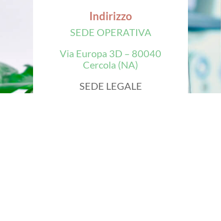
Indirizzo
SEDE OPERATIVA
Via Europa 3D – 80040
Cercola (NA)
SEDE LEGALE
Via Del Corallo, 1/3 Portici
(NA)
Indirizzo e-mail
info@minervamed.it
Numero di telefono
+39 081 7753029