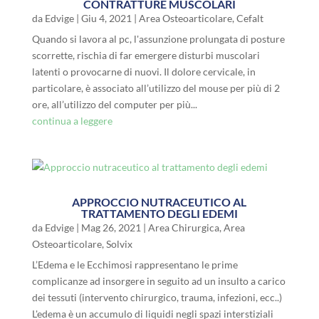
CONTRATTURE MUSCOLARI
da
Edvige
|
Giu 4, 2021
|
Area Osteoarticolare
,
Cefalt
Quando si lavora al pc, l'assunzione prolungata di posture
scorrette, rischia di far emergere disturbi muscolari
latenti o provocarne di nuovi. Il dolore cervicale, in
particolare, è associato all’utilizzo del mouse per più di 2
ore, all’utilizzo del computer per più...
continua a leggere
APPROCCIO NUTRACEUTICO AL
TRATTAMENTO DEGLI EDEMI
da
Edvige
|
Mag 26, 2021
|
Area Chirurgica
,
Area
Osteoarticolare
,
Solvix
L’Edema e le Ecchimosi rappresentano le prime
complicanze ad insorgere in seguito ad un insulto a carico
dei tessuti (intervento chirurgico, trauma, infezioni, ecc..)
L'edema è un accumulo di liquidi negli spazi interstiziali